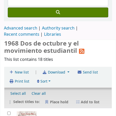
Advanced search
Authority search
Recent comments
Libraries
1968 Dos de octubre y el
movimiento estudiantil
This list contains 18 titles
|
New list
Download
Send list
Print list
Sort
Select all
Clear all
Select titles to:
Place hold
Add to list