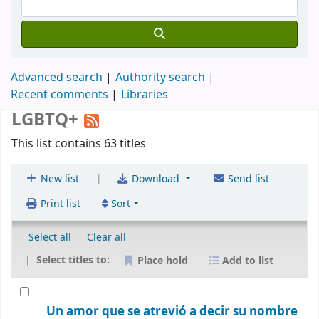
Advanced search
Authority search
Recent comments
Libraries
LGBTQ+
This list contains 63 titles
|
New list
Download
Send list
Print list
Sort
Select all
Clear all
Select titles to:
Place hold
Add to list
Un amor que se atrevió a decir su nombre