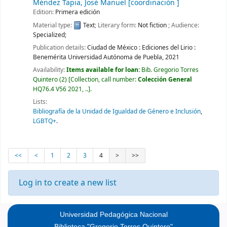
Méndez Tapia, José Manuel
[coordinación ]
Edition:
Primera edición
Material type:
Text
; Literary form:
Not fiction
; Audience:
Specialized;
Publication details:
Ciudad de México :
Ediciones del Lirio :
Benemérita Universidad Autónoma de Puebla,
2021
Availability:
Items available for loan:
Bib. Gregorio Torres
Quintero
(2)
Collection, call number:
Colección General
HQ76.4 V56 2021, ..
.
Lists:
Bibliografía de la Unidad de Igualdad de Género e Inclusión
,
LGBTQ+
.
<<
<
1
2
3
4
>
>>
Log in to create a new list
Universidad Pedagógica Nacional
Biblioteca "Gregorio Torres Quintero"