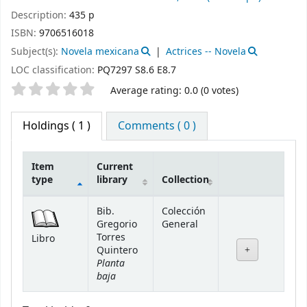
Description:
435 p
ISBN:
9706516018
Subject(s):
Novela mexicana
Actrices -- Novela
LOC classification:
PQ7297 S8.6 E8.7
Star ratings
Average rating: 0.0 (0 votes)
Holdings
( 1 )
Comments ( 0 )
Item
Current
type
library
Collection
Holdings
Bib.
Colección
Gregorio
General
Torres
Libro
Quintero
Planta
baja