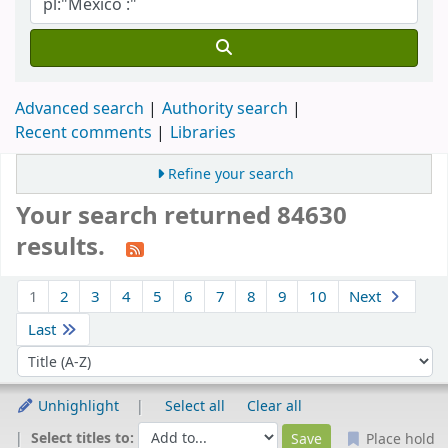
Advanced search
Authority search
Recent comments
Libraries
Refine your search
Your search returned 84630
results.
Sort
1
2
3
4
5
6
7
8
9
10
Next
Last
Sort by:
Unhighlight
Select all
Clear all
Select titles to:
Place hold