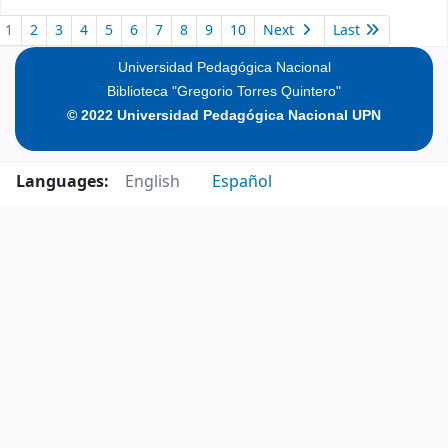
Pages
1
2
3
4
5
6
7
8
9
10
Next
Last
Universidad Pedagógica Nacional
Biblioteca "Gregorio Torres Quintero"
© 2022 Universidad Pedagógica Nacional UPN
Languages:
English
Español