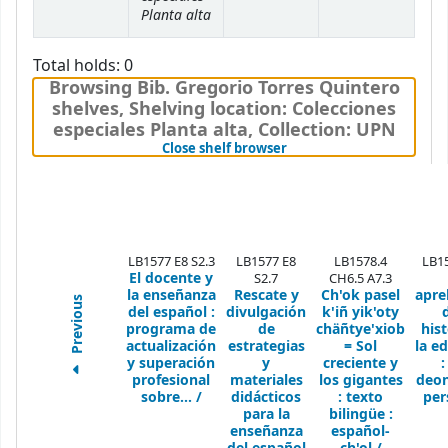
Planta alta
Total holds: 0
Browsing Bib. Gregorio Torres Quintero
shelves
,
Shelving location:
Colecciones
especiales Planta alta,
Collection: UPN
(Hides shelf browser)
Close shelf browser
LB1577 E8 S2.3
LB1577 E8
LB1578.4
LB1
El docente y
S2.7
CH6.5 A7.3
la enseñanza
Rescate y
Ch'ok pasel
apre
Previous
del español :
divulgación
k'iñ yik'oty
programa de
de
chäñtye'xiob
hist
actualización
estrategias
= Sol
la e
y superación
y
creciente y
:
profesional
materiales
los gigantes
deon
sobre... /
didácticos
: texto
per
para la
bilingüe :
enseñanza
español-