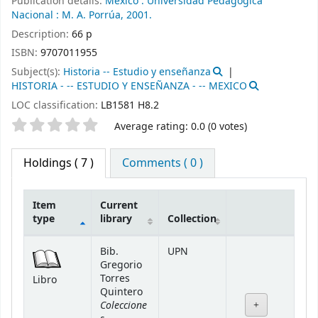
Publication details:
México :
Universidad Pedagógica
Nacional :
M. A. Porrúa,
2001.
Description:
66 p
ISBN:
9707011955
Subject(s):
Historia -- Estudio y enseñanza
HISTORIA - -- ESTUDIO Y ENSEÑANZA - -- MEXICO
LOC classification:
LB1581 H8.2
Star ratings
Average rating: 0.0 (0 votes)
Holdings
( 7 )
Comments ( 0 )
Item
Current
type
library
Collection
Holdings
Bib.
UPN
Gregorio
Torres
Libro
Quintero
Coleccione