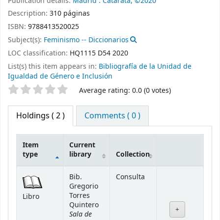
Publication details:
Madrid :
Catarata,
©2020
Description:
310 páginas
ISBN:
9788413520025
Subject(s):
Feminismo -- Diccionarios
LOC classification:
HQ1115 D54 2020
List(s) this item appears in:
Bibliografía de la Unidad de
Igualdad de Género e Inclusión
Star ratings
Average rating: 0.0 (0 votes)
Holdings
( 2 )
Comments ( 0 )
Item
Current
type
library
Collection
Holdings
Bib.
Consulta
Gregorio
Torres
Libro
Quintero
Sala de