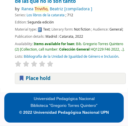
de las que no lo son tanto
by
Ranea
Triviño,
Beatriz
[compiladora ]
Series:
Los libros de la catarata
; 712
Edition:
Segunda edición
Material type:
Text
; Literary form:
Not fiction
; Audience:
General;
Publication details:
Madrid :
Catarata,
2022
Availability:
Items available for loan:
Bib. Gregorio Torres Quintero
(2)
Collection, call number:
Colección General
HQ1229 F46 2022, ..
.
Lists:
Bibliografía de la Unidad de Igualdad de Género e Inclusión
.
Place hold
Pages
Universidad Pedagógica Nacional
Biblioteca "Gregorio Torres Quintero"
© 2022 Universidad Pedagógica Nacional UPN