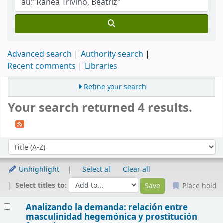
Advanced search
Authority search
Recent comments
Libraries
Refine your search
Your search returned 4 results.
Sort
Sort by:
Unhighlight
Select all
Clear all
Select titles to:
Place hold
Results
Analizando la demanda: relación entre
masculinidad hegemónica y prostitución