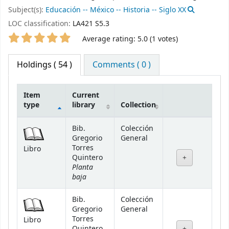
Subject(s):
Educación -- México -- Historia -- Siglo XX
LOC classification:
LA421 S5.3
Star ratings
Average rating: 5.0 (1 votes)
Holdings
( 54 )
Comments ( 0 )
Item
Current
type
library
Collection
Holdings
Bib.
Colección
Gregorio
General
Torres
Libro
Quintero
Planta
baja
Bib.
Colección
Gregorio
General
Torres
Libro
Quintero