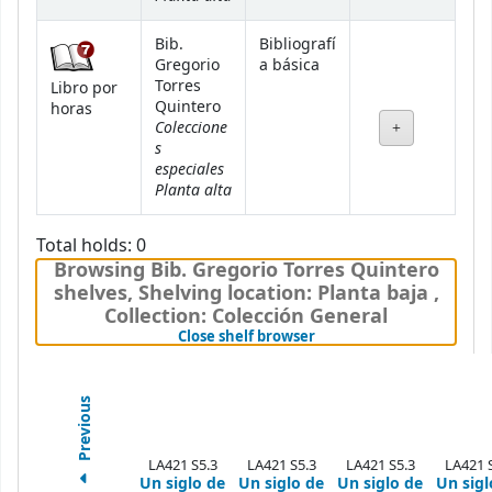
Bib.
Bibliografí
Gregorio
a básica
Torres
Libro por
Quintero
horas
Coleccione
s
especiales
Planta alta
Total holds: 0
Browsing Bib. Gregorio Torres Quintero
shelves
,
Shelving location:
Planta baja ,
Collection: Colección General
(Hides shelf browser)
Close shelf browser
Previous
LA421 S5.3
LA421 S5.3
LA421 S5.3
LA421 
Un siglo de
Un siglo de
Un siglo de
Un sigl