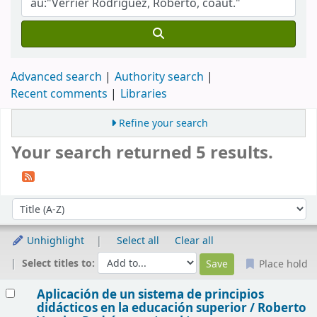
Advanced search
Authority search
Recent comments
Libraries
Refine your search
Your search returned 5 results.
Sort
Sort by:
Unhighlight
Select all
Clear all
Select titles to:
Place hold
Results
Aplicación de un sistema de principios
didácticos en la educación superior /
Roberto