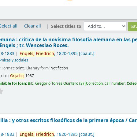
Select all
Clear all
Select titles to:
emana : crítica de la novísima filosofía alemana en las p
Engels ; tr. Wenceslao Roces.
18-1883
Engels,
Friedrich
, 1820-1895
[coaut.]
micas y sociales
; Format:
print
; Literary form:
Not fiction
xico :
Grijalbo,
1987
ilable for loan:
Bib. Gregorio Torres Quintero
(3)
Collection, call number:
Colec
ia : y otros escritos filosóficos de la primera época /
Car
18-1883
Engels,
Friedrich
, 1820-1895
[coaut.]