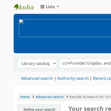
Lists
BiblioGTQ
Advanced search
Authority search
Recent 
Home
Advanced search
Results of search for 'c
Your search re
Refine your search