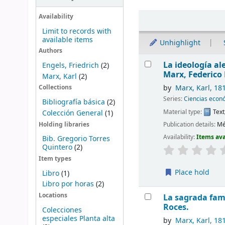
Sort
Availability
Limit to records with
available items
Unhighlight
Authors
Results
La ideología al
Engels, Friedrich
(2)
Marx, Federico 
Marx, Karl
(2)
by
Marx, Karl
, 18
Collections
Series:
Ciencias econó
Bibliografía básica
(2)
Material type:
Text
Colección General
(1)
Publication details:
Mé
Holding libraries
Availability:
Items ava
Bib. Gregorio Torres
Quintero
(2)
Item types
Place hold
Libro
(1)
Libro por horas
(2)
Locations
La sagrada famil
Roces.
Colecciones
especiales Planta alta
by
Marx, Karl
, 18