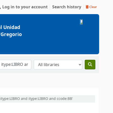
Log in to your account
Search history
Clear
l Unidad
 "Gregorio
d itype:LIBRO and itype:LIBRO and ccode:BB'