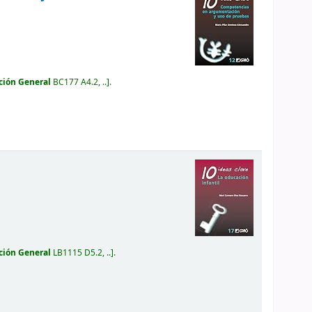
ción General
BC177 A4.2, ..
.
ción General
LB1115 D5.2, ..
.