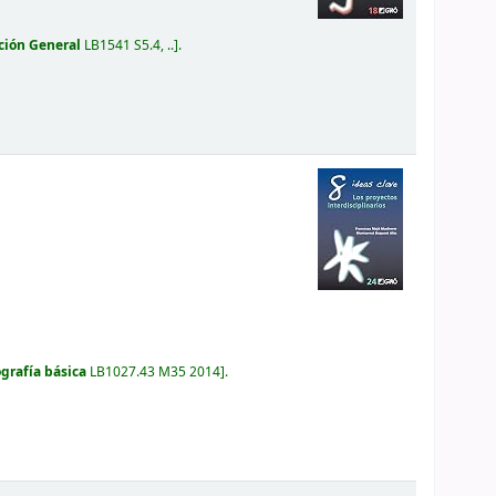
ción General
LB1541 S5.4, ..
.
ografía básica
LB1027.43 M35 2014
.