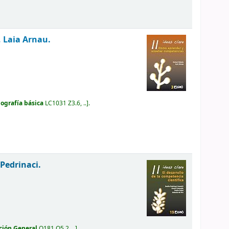
, Laia Arnau.
iografía básica
LC1031 Z3.6, ..
.
 Pedrinaci.
ción General
Q181 O5.2, ..
.