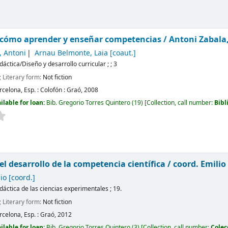
 cómo aprender y enseñar competencias /
Antoni Zabala
, Antoni
Arnau Belmonte, Laia
[coaut.]
idáctica/Diseño y desarrollo curricular ; ; 3
; Literary form:
Not fiction
rcelona, Esp. :
Colofón : Graó,
2008
ilable for loan:
Bib. Gregorio Torres Quintero
(19)
Collection, call number:
Bibl
 el desarrollo de la competencia científica /
coord. Emilio
io
[coord.]
idáctica de las ciencias experimentales ; 19.
; Literary form:
Not fiction
rcelona, Esp. :
Graó,
2012
ilable for loan:
Bib. Gregorio Torres Quintero
(3)
Collection, call number:
Colec