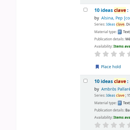
10 ideas
clave
:
by
Alsina, Pep
[co
Series:
Ideas
clave
. D
Material type:
Text
Publication details:
Mé
Availability:
Items ava
Place hold
10 ideas
clave
:
by
Ambròs Pallaré
Series:
Ideas
clave
; 1
Material type:
Text
Publication details:
Ba
Availability:
Items ava