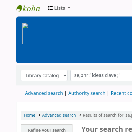
Lists
BiblioGTQ
Advanced search
Authority search
Recent 
Home
Advanced search
Results of search for 'se,
Your search re
Refine your search