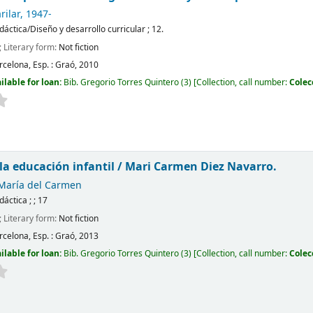
rilar
, 1947-
idáctica/Diseño y desarrollo curricular ; 12.
; Literary form:
Not fiction
rcelona, Esp. :
Graó,
2010
ilable for loan:
Bib. Gregorio Torres Quintero
(3)
Collection, call number:
Colec
 la educación infantil /
Mari Carmen Diez Navarro.
 María del Carmen
idáctica ; ; 17
; Literary form:
Not fiction
rcelona, Esp. :
Graó,
2013
ilable for loan:
Bib. Gregorio Torres Quintero
(3)
Collection, call number:
Colec