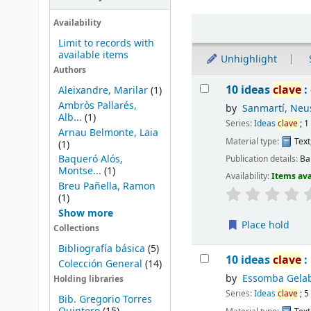
Sort
Availability
Limit to records with
available items
Unhighlight
Authors
Results
10 ideas
clave
:
Aleixandre, Marilar
(1)
Ambròs Pallarés,
by
Sanmartí, Neu
Alb...
(1)
Series:
Ideas
clave
; 1
Arnau Belmonte, Laia
Material type:
Text
(1)
Baqueró Alós,
Publication details:
Ba
Montse...
(1)
Availability:
Items ava
Breu Pañella, Ramon
(1)
Show more
Place hold
Collections
Bibliografía básica
(5)
10 ideas
clave
:
Colección General
(14)
by
Essomba Gelab
Holding libraries
Series:
Ideas
clave
; 5
Bib. Gregorio Torres