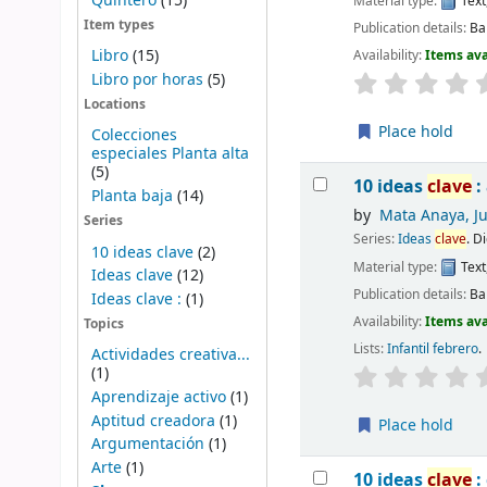
Quintero
(15)
Material type:
Text
Item types
Publication details:
Ba
Libro
(15)
Availability:
Items ava
Libro por horas
(5)
Locations
Place hold
Colecciones
especiales Planta alta
(5)
10 ideas
clave
:
Planta baja
(14)
by
Mata Anaya, J
Series
Series:
Ideas
clave
. D
10 ideas clave
(2)
Material type:
Text
Ideas clave
(12)
Publication details:
Ba
Ideas clave :
(1)
Availability:
Items ava
Topics
Lists:
Infantil febrero
.
Actividades creativa...
(1)
Aprendizaje activo
(1)
Aptitud creadora
(1)
Place hold
Argumentación
(1)
Arte
(1)
10 ideas
clave
: