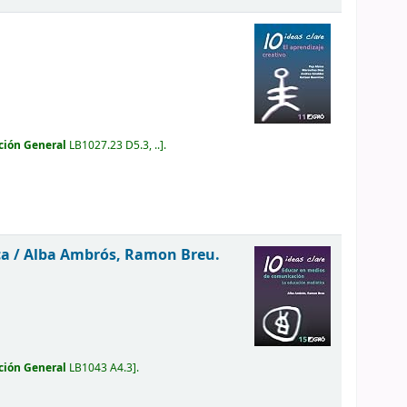
ción General
LB1027.23 D5.3, ..
.
ca /
Alba Ambrós, Ramon Breu.
ción General
LB1043 A4.3
.