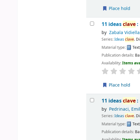
Place hold
11 ideas
clave
:
by
Zabala Vidiella
Series:
Ideas
clave
. D
Material type:
Text
Publication details:
Ba
Availability:
Items ava
Place hold
11 ideas
clave
:
by
Pedrinaci, Emil
Series:
Ideas
clave
. D
Material type:
Text
Publication details:
Ba
Availability:
Items ava