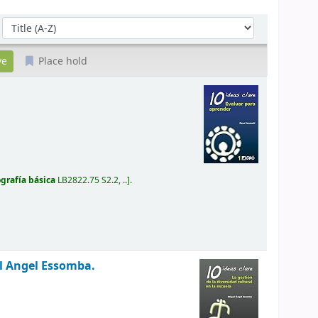
Sort by:
Place hold
ografía básica
LB2822.75 S2.2, ..
.
l Angel Essomba.