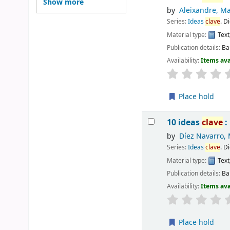
Show more
by
Aleixandre, Ma
Series:
Ideas
clave
. D
Material type:
Text
Publication details:
Ba
Availability:
Items ava
Place hold
10 ideas
clave
:
by
Díez Navarro,
Series:
Ideas
clave
. D
Material type:
Text
Publication details:
Ba
Availability:
Items ava
Place hold