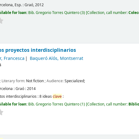
rcelona, Esp. :
Graó,
2012
ilable for loan:
Bib. Gregorio Torres Quintero
(3)
Collection, call number:
Colec
los proyectos interdisciplinarios
r, Francesca
Baqueró Alós, Montserrat
4
; Literary form:
Not fiction
; Audience:
Specialized;
rcelona :
Graó :
2014
os interdisciplinarios : 8 ideas
clave
:
ilable for loan:
Bib. Gregorio Torres Quintero
(1)
Collection, call number:
Bibli