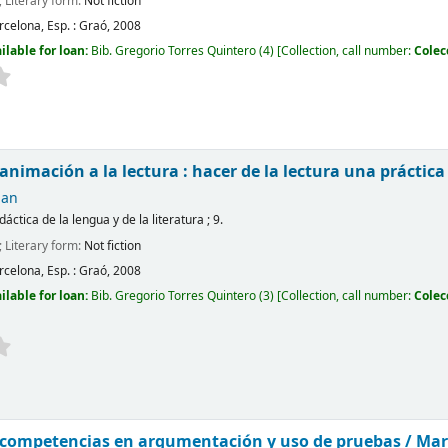
; Literary form:
Not fiction
rcelona, Esp. :
Graó,
2008
ilable for loan:
Bib. Gregorio Torres Quintero
(4)
Collection, call number:
Colec
 animación a la lectura : hacer de la lectura una práctica
uan
idáctica de la lengua y de la literatura ; 9.
; Literary form:
Not fiction
rcelona, Esp. :
Graó,
2008
ilable for loan:
Bib. Gregorio Torres Quintero
(3)
Collection, call number:
Colec
 competencias en argumentación y uso de pruebas /
Mar