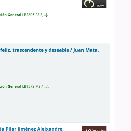
ción General
LB2805 E8.3, ..
.
 feliz, trascendente y deseable /
Juan Mata.
ción General
LB1573 M3.4, ..
.
ía Pilar Jiménez Aleixandre.