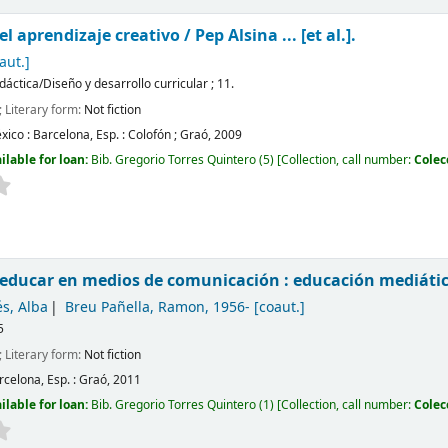
 el aprendizaje creativo /
Pep Alsina ... [et al.].
aut.]
idáctica/Diseño y desarrollo curricular ; 11.
; Literary form:
Not fiction
xico : Barcelona, Esp. :
Colofón ; Graó,
2009
ilable for loan:
Bib. Gregorio Torres Quintero
(5)
Collection, call number:
Colec
 educar en medios de comunicación : educación mediáti
s, Alba
Breu Pañella, Ramon
, 1956-
[coaut.]
5
; Literary form:
Not fiction
rcelona, Esp. :
Graó,
2011
ilable for loan:
Bib. Gregorio Torres Quintero
(1)
Collection, call number:
Colec