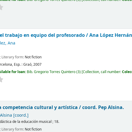
 el trabajo en equipo del profesorado /
Ana López Hernán
ez, Ana
; Literary form:
Not fiction
rcelona, Esp. :
Graó,
2007
ilable for loan:
Bib. Gregorio Torres Quintero
(3)
Collection, call number:
Colec
la competencia cultural y artística /
coord. Pep Alsina.
Alsina
[coord.]
idáctica de la educación musical ; 18.
; Literary form:
Not fiction