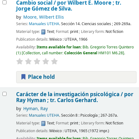
Cambio social /
por Wilbert E. Moore ; tr.
Jorge Gómez de Silva.
by
Moore, Wilbert Ellis
Series:
Manuales UTEHA
. Sección 14. Ciencias sociales ; 269-269a.
Material type:
Text
; Format:
print
; Literary form:
Not fiction
Publication details:
México :
UTEHA,
1966
Availability:
Items available for loan:
Bib. Gregorio Torres Quintero
(1)
Collection, call number:
Colección General
HM101 M6.28
.
Place hold
Carácter de la investigación psicológica /
por
Ray Hyman ; tr. Carlos Gerhard.
by
Hyman, Ray
Series:
Manuales UTEHA
. Sección 8 : Psicología ; 267-267a.
Material type:
Text
; Format:
print
; Literary form:
Not fiction
Publication details:
México :
UTEHA,
1965 (1972 impr.)
Availability:
Items available for loan:
Bib. Gregorio Torres Quintero