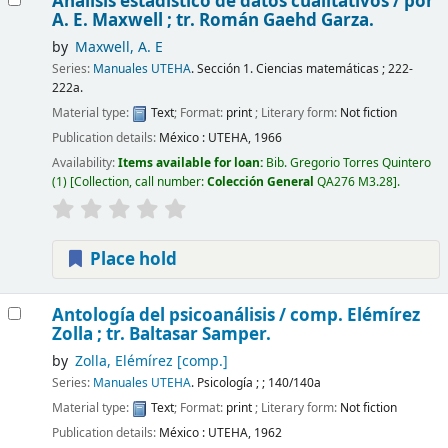
Análisis estadístico de datos cualitativos /
por
A. E. Maxwell ; tr. Román Gaehd Garza.
by
Maxwell, A. E
Series:
Manuales UTEHA
. Sección 1. Ciencias matemáticas ; 222-
222a.
Material type:
Text
; Format:
print
; Literary form:
Not fiction
Publication details:
México :
UTEHA,
1966
Availability:
Items available for loan:
Bib. Gregorio Torres Quintero
(1)
Collection, call number:
Colección General
QA276 M3.28
.
Place hold
Antología del psicoanálisis /
comp. Elémírez
Zolla ; tr. Baltasar Samper.
by
Zolla, Elémírez
[comp.]
Series:
Manuales UTEHA
. Psicología ; ; 140/140a
Material type:
Text
; Format:
print
; Literary form:
Not fiction
Publication details:
México :
UTEHA,
1962