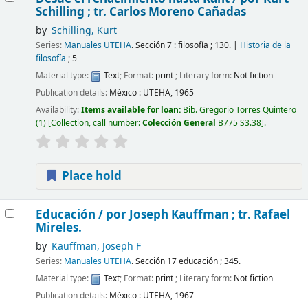
Schilling ; tr. Carlos Moreno Cañadas
by
Schilling, Kurt
Series:
Manuales UTEHA
. Sección 7 : filosofía ; 130.
|
Historia de la
filosofía
; 5
Material type:
Text
; Format:
print
; Literary form:
Not fiction
Publication details:
México :
UTEHA,
1965
Availability:
Items available for loan:
Bib. Gregorio Torres Quintero
(1)
Collection, call number:
Colección General
B775 S3.38
.
Place hold
Educación /
por Joseph Kauffman ; tr. Rafael
Mireles.
by
Kauffman, Joseph F
Series:
Manuales UTEHA
. Sección 17 educación ; 345.
Material type:
Text
; Format:
print
; Literary form:
Not fiction
Publication details:
México :
UTEHA,
1967