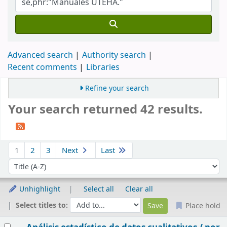
Advanced search
Authority search
Recent comments
Libraries
Refine your search
Your search returned 42 results.
Sort
1
2
3
Next
Last
Sort by:
Unhighlight
Select all
Clear all
Select titles to:
Place hold
Results