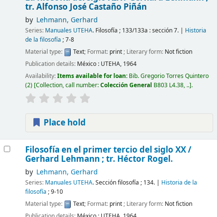
tr. Alfonso José Castaño Piñán
by
Lehmann, Gerhard
Series:
Manuales UTEHA
. Filosofía ; 133/133a : sección 7.
|
Historia
de la filosofía
; 7-8
Material type:
Text
; Format:
print
; Literary form:
Not fiction
Publication details:
México :
UTEHA,
1964
Availability:
Items available for loan:
Bib. Gregorio Torres Quintero
(2)
Collection, call number:
Colección General
B803 L4.38, ..
.
Place hold
Filosofía en el primer tercio del siglo XX /
Gerhard Lehmann ; tr. Héctor Rogel.
by
Lehmann, Gerhard
Series:
Manuales UTEHA
. Sección filosofía ; 134.
|
Historia de la
filosofía
; 9-10
Material type:
Text
; Format:
print
; Literary form:
Not fiction
Publication details:
México :
UTEHA,
1964