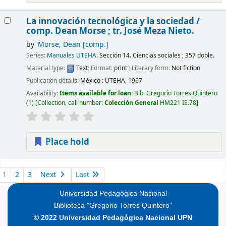
La innovación tecnológica y la sociedad /
comp. Dean Morse ; tr. José Meza Nieto.
by
Morse, Dean
[comp.]
Series:
Manuales UTEHA
. Sección 14. Ciencias sociales ; 357 doble.
Material type:
Text
; Format:
print
; Literary form:
Not fiction
Publication details:
México :
UTEHA,
1967
Availability:
Items available for loan:
Bib. Gregorio Torres Quintero
(1)
Collection, call number:
Colección General
HM221 I5.78
.
Place hold
Pages
1
2
3
Next
Last
Universidad Pedagógica Nacional
Biblioteca "Gregorio Torres Quintero"
© 2022 Universidad Pedagógica Nacional UPN