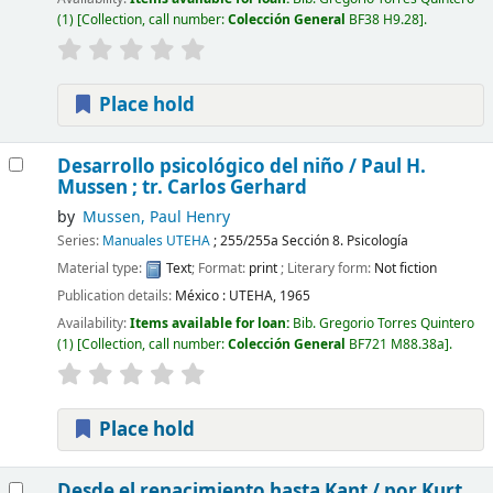
(1)
Collection, call number:
Colección General
BF38 H9.28
.
Place hold
Desarrollo psicológico del niño /
Paul H.
Mussen ; tr. Carlos Gerhard
by
Mussen, Paul Henry
Series:
Manuales UTEHA
; 255/255a Sección 8. Psicología
Material type:
Text
; Format:
print
; Literary form:
Not fiction
Publication details:
México :
UTEHA,
1965
Availability:
Items available for loan:
Bib. Gregorio Torres Quintero
(1)
Collection, call number:
Colección General
BF721 M88.38a
.
Place hold
Desde el renacimiento hasta Kant /
por Kurt