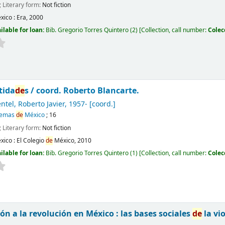
; Literary form:
Not fiction
xico :
Era,
2000
ilable for loan:
Bib. Gregorio Torres Quintero
(2)
Collection, call number:
Colec
tida
de
s /
coord. Roberto Blancarte.
ntel, Roberto Javier
, 1957-
[coord.]
lemas
de
México
; 16
; Literary form:
Not fiction
xico :
El Colegio
de
México,
2010
ilable for loan:
Bib. Gregorio Torres Quintero
(1)
Collection, call number:
Colec
ión a la revolución en México : las bases sociales
de
la vi