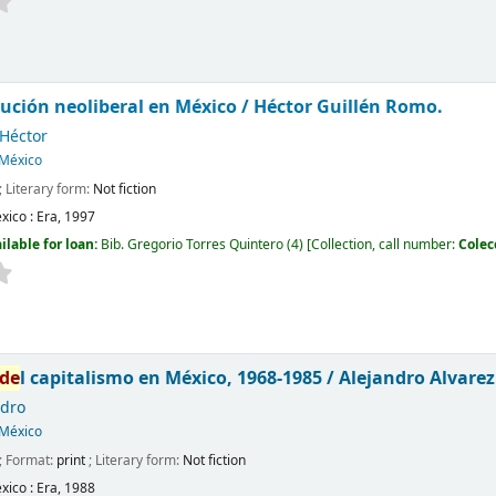
lución neoliberal en México /
Héctor Guillén Romo.
Héctor
México
; Literary form:
Not fiction
xico :
Era,
1997
ilable for loan:
Bib. Gregorio Torres Quintero
(4)
Collection, call number:
Colec
de
l capitalismo en México, 1968-1985 /
Alejandro Alvarez
ndro
México
; Format:
print
; Literary form:
Not fiction
xico :
Era,
1988