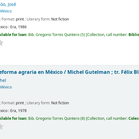
óo, José
México
; Format:
print
; Literary form:
Not fiction
xico :
Era,
1986
ilable for loan:
Bib. Gregorio Torres Quintero
(5)
Collection, call number:
Bibli
reforma agraria en México /
Michel Gutelman ; tr. Félix B
hel
México
; Format:
print
; Literary form:
Not fiction
xico :
Era,
1978
ilable for loan:
Bib. Gregorio Torres Quintero
(8)
Collection, call number:
Colec