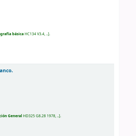
ografía básica
HC134 V3.4, ..
.
lanco.
ción General
HD325 G8.28 1978, ..
.