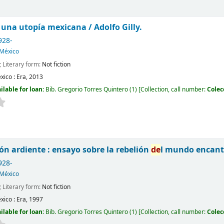
 una utopía mexicana /
Adolfo Gilly.
928-
México
; Literary form:
Not fiction
xico :
Era,
2013
ilable for loan:
Bib. Gregorio Torres Quintero
(1)
Collection, call number:
Colec
zón ardiente : ensayo sobre la rebelión
de
l mundo encan
928-
México
; Literary form:
Not fiction
xico :
Era,
1997
ilable for loan:
Bib. Gregorio Torres Quintero
(1)
Collection, call number:
Colec