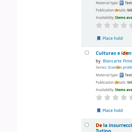
Material type:
Text
Publication
de
tails:
Mé
Availability:
Items ava
Place hold
Culturas e i
de
n
by
Blancarte Pime
Series:
Gran
de
s prob
Material type:
Text
Publication
de
tails:
Mé
Availability:
Items ava
Place hold
De
la insurrecc
Tutino.