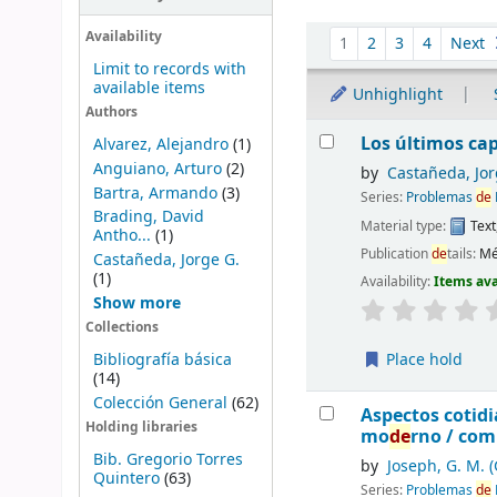
Sort
Availability
1
2
3
4
Next
Limit to records with
available items
Unhighlight
Authors
Results
Los últimos cap
Alvarez, Alejandro
(1)
Anguiano, Arturo
(2)
by
Castañeda, Jo
Bartra, Armando
(3)
Series:
Problemas
de
Brading, David
Material type:
Text
Antho...
(1)
Publication
de
tails:
Mé
Castañeda, Jorge G.
(1)
Availability:
Items ava
Show more
Collections
Bibliografía básica
Place hold
(14)
Colección General
(62)
Aspectos cotid
Holding libraries
mo
de
rno /
comp
Bib. Gregorio Torres
by
Joseph, G. M. (
Quintero
(63)
Series:
Problemas
de