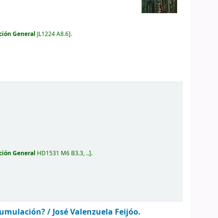
ción General
JL1224 A8.6
.
ción General
HD1531 M6 B3.3, ..
.
umulación? /
José Valenzuela Feijóo.