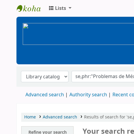
Lists
BiblioGTQ
Advanced search
Authority search
Recent 
Home
Advanced search
Results of search for 'se
Your search re
Refine your search