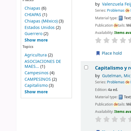
Places
by
Valenzuela Feij
Chiapas
(6)
Series:
Problemas
de
CHIAPAS
(1)
Material type:
Text
Chiapas (México)
(3)
Publication
de
tails:
Mé
Estados Unidos
(2)
Availability:
Items ava
Guerrero
(2)
Show more
Topics
Place hold
Agricultura
(2)
ASOCIACIONES DE
MAES...
(1)
Capitalismo y 
Campesinos
(4)
by
Gutelman, Mic
CAMPESINOS
(2)
Series:
Problemas
de
Capitalismo
(3)
Edition:
4a ed.
Show more
Material type:
Text
Publication
de
tails:
Mé
Availability:
Items ava