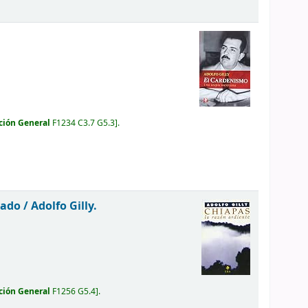
ción General
F1234 C3.7 G5.3
.
tado /
Adolfo Gilly.
ción General
F1256 G5.4
.