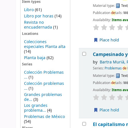
Item types
Material type:
Text
Libro
(61)
Publication
de
tails:
Mé
Libro por horas
(14)
Availability:
Items ava
Revista no
encuadernada
(1)
Locations
Place hold
Colecciones
especiales Planta alta
(14)
Campesinado y
Planta baja
(62)
by
Bartra Murià, 
Series
Series:
Problemas
de
Colección Problemas
Material type:
Text
...
(1)
Publication
de
tails:
Mé
Colección problemas
...
(1)
Availability:
Items ava
Grandes problemas
de...
(3)
Los grandes
Place hold
problema...
(4)
Problemas de México
(54)
El capitalismo