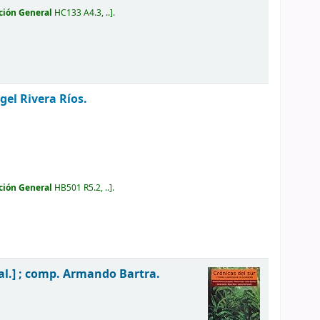
ción General
HC133 A4.3, ..
.
gel Rivera Ríos.
ción General
HB501 R5.2, ..
.
 al.] ; comp. Armando Bartra.