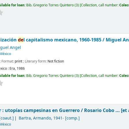
ilable for loan:
Bib. Gregorio Torres Quintero
(3)
Collection, call number:
Colec
nización
de
l capitalismo mexicano, 1960-1985 /
Miguel An
iguel Angel
México
; Format:
print
; Literary form:
Not fiction
xico :
Era,
1986
ilable for loan:
Bib. Gregorio Torres Quintero
(3)
Collection, call number:
Colec
ur : utopías campesinas en Guerrero /
Rosario Cobo ... [et
coaut.]
Bartra, Armando
, 1941-
[comp.]
México