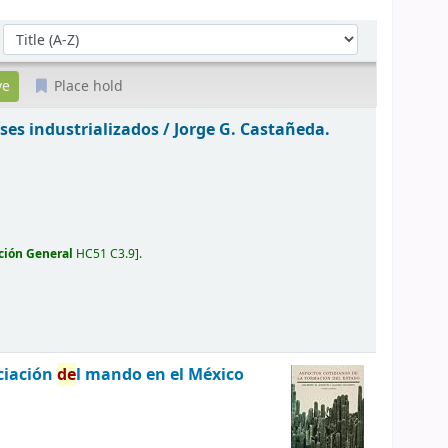
Sort by:
Place hold
íses industrializados /
Jorge G. Castañeda.
ción General
HC51 C3.9
.
ociación
de
l mando en el México