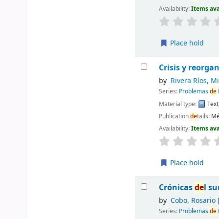
Availability:
Items ava
Place hold
Crisis y reorga
by
Rivera Ríos, M
Series:
Problemas
de
Material type:
Text
Publication
de
tails:
Mé
Availability:
Items ava
Place hold
Crónicas
de
l s
by
Cobo, Rosario
[
Series:
Problemas
de