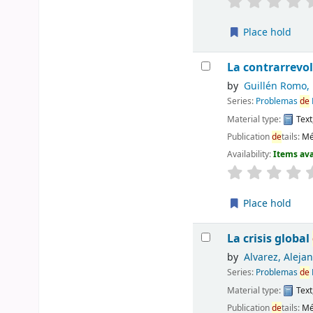
Place hold
La contrarrevo
by
Guillén Romo, 
Series:
Problemas
de
Material type:
Text
Publication
de
tails:
Mé
Availability:
Items ava
Place hold
La crisis global
by
Alvarez, Aleja
Series:
Problemas
de
Material type:
Text
Publication
de
tails:
Mé