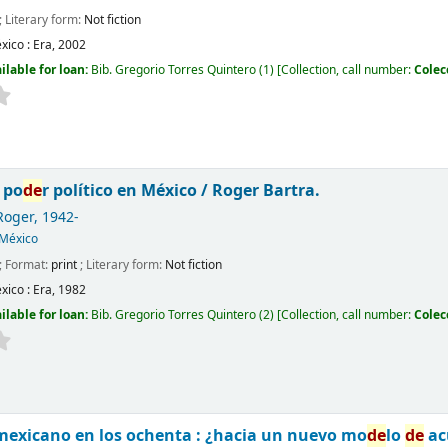
; Literary form:
Not fiction
xico :
Era,
2002
ilable for loan:
Bib. Gregorio Torres Quintero
(1)
Collection, call number:
Colec
 po
de
r político en México /
Roger Bartra.
Roger
, 1942-
México
; Format:
print
; Literary form:
Not fiction
xico :
Era,
1982
ilable for loan:
Bib. Gregorio Torres Quintero
(2)
Collection, call number:
Colec
 mexicano en los ochenta : ¿hacia un nuevo mo
de
lo
de
ac