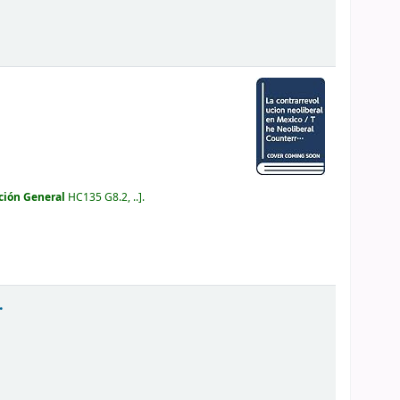
ción General
HC135 G8.2, ..
.
.