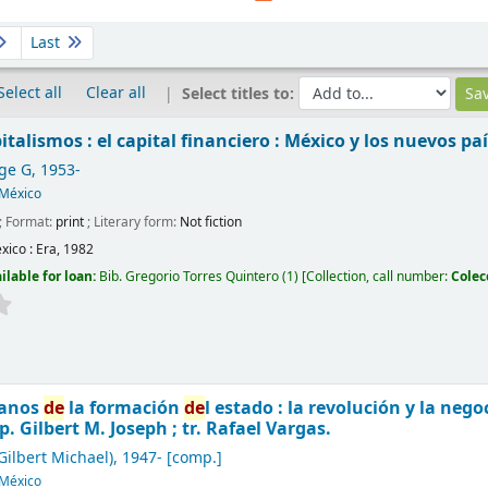
Last
Select all
Clear all
Select titles to:
italismos : el capital financiero : México y los nuevos pa
rge G
, 1953-
México
; Format:
print
; Literary form:
Not fiction
xico :
Era,
1982
ilable for loan:
Bib. Gregorio Torres Quintero
(1)
Collection, call number:
Colec
ianos
de
la formación
de
l estado : la revolución y la neg
. Gilbert M. Joseph ; tr. Rafael Vargas.
Gilbert Michael)
, 1947-
[comp.]
México