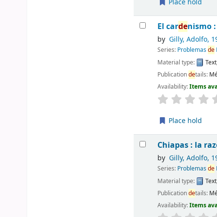
Place hold
El car
de
nismo :
by
Gilly, Adolfo
, 1
Series:
Problemas
de
Material type:
Text
Publication
de
tails:
Mé
Availability:
Items ava
Place hold
Chiapas : la ra
by
Gilly, Adolfo
, 1
Series:
Problemas
de
Material type:
Text
Publication
de
tails:
Mé
Availability:
Items ava