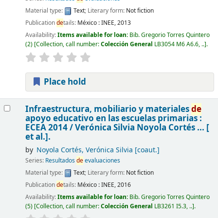
Material type:
Text
; Literary form:
Not fiction
Publication
de
tails:
México :
INEE,
2013
Availability:
Items available for loan:
Bib. Gregorio Torres Quintero
(2)
Collection, call number:
Colección General
LB3054 M6 A6.6, ..
.
Place hold
Infraestructura, mobiliario y materiales
de
apoyo educativo en las escuelas primarias :
ECEA 2014 /
Verónica Silvia Noyola Cortés ... [
et al.].
by
Noyola Cortés, Verónica Silvia
[coaut.]
Series:
Resultados
de
evaluaciones
Material type:
Text
; Literary form:
Not fiction
Publication
de
tails:
México :
INEE,
2016
Availability:
Items available for loan:
Bib. Gregorio Torres Quintero
(5)
Collection, call number:
Colección General
LB3261 I5.3, ..
.