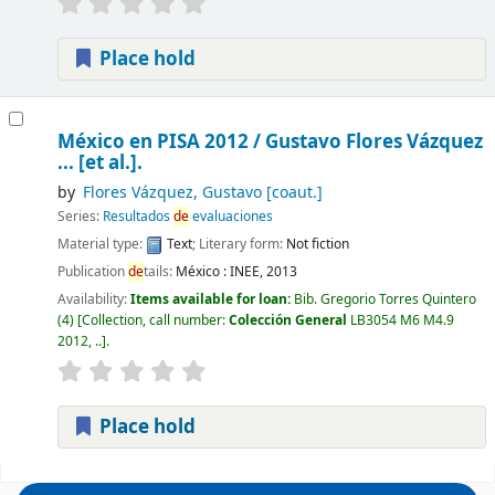
Place hold
México en PISA 2012 /
Gustavo Flores Vázquez
... [et al.].
by
Flores Vázquez, Gustavo
[coaut.]
Series:
Resultados
de
evaluaciones
Material type:
Text
; Literary form:
Not fiction
Publication
de
tails:
México :
INEE,
2013
Availability:
Items available for loan:
Bib. Gregorio Torres Quintero
(4)
Collection, call number:
Colección General
LB3054 M6 M4.9
2012, ..
.
Place hold
Pages