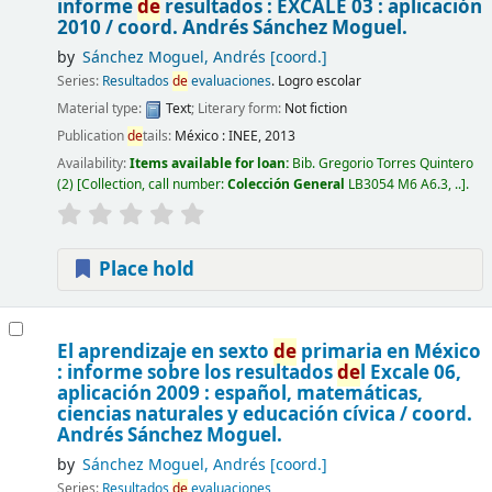
informe
de
resultados : EXCALE 03 : aplicación
2010 /
coord. Andrés Sánchez Moguel.
by
Sánchez Moguel, Andrés
[coord.]
Series:
Resultados
de
evaluaciones
. Logro escolar
Material type:
Text
; Literary form:
Not fiction
Publication
de
tails:
México :
INEE,
2013
Availability:
Items available for loan:
Bib. Gregorio Torres Quintero
(2)
Collection, call number:
Colección General
LB3054 M6 A6.3, ..
.
Place hold
El aprendizaje en sexto
de
primaria en México
: informe sobre los resultados
de
l Excale 06,
aplicación 2009 : español, matemáticas,
ciencias naturales y educación cívica /
coord.
Andrés Sánchez Moguel.
by
Sánchez Moguel, Andrés
[coord.]
Series:
Resultados
de
evaluaciones