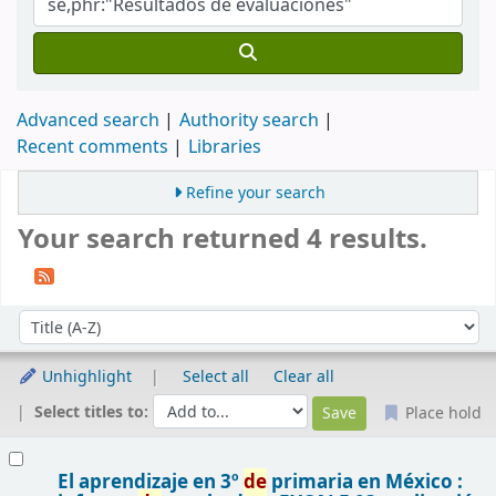
Advanced search
Authority search
Recent comments
Libraries
Refine your search
Your search returned 4 results.
Sort
Sort by:
Unhighlight
Select all
Clear all
Select titles to:
Place hold
Results
El aprendizaje en 3º
de
primaria en México :