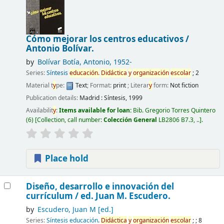
Cómo mejorar los centros educativos /
Antonio Bolívar.
by
Bolívar Botía, Antonio
, 1952-
Series:
Síntesis
educación.
Didáctica
y
organización
escolar
; 2
Material t
y
pe:
Text
; Format:
print
; Literar
y
form:
Not fiction
Publication details:
Madrid :
Síntesis,
1999
Availabilit
y
:
Items available for loan:
Bib. Gregorio Torres Quintero
(6)
Collection, call number:
Colección General
LB2806 B7.3, ..
.
Place hold
Diseño, desarrollo e innovación del
currículum /
ed. Juan M. Escudero.
by
Escudero, Juan M
[ed.]
Series:
Síntesis educación
.
Didáctica
y
organización
escolar
; ; 8