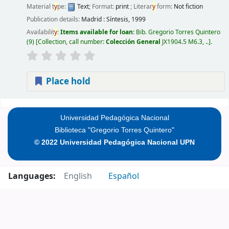
Material t
y
pe:
Text
; Format:
print
; Literar
y
form:
Not fiction
Publication details:
Madrid :
Síntesis,
1999
Availabilit
y
:
Items available for loan:
Bib. Gregorio Torres Quintero
(9)
Collection, call number:
Colección General
JX1904.5 M6.3, ..
.
Place hold
Pages
Universidad Pedagógica Nacional
Biblioteca "Gregorio Torres Quintero"
© 2022 Universidad Pedagógica Nacional UPN
Languages:
English
Español