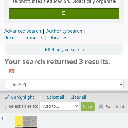
Advanced search
Authority search
Recent comments
Libraries
Refine your search
Your search returned 3 results.
Sort
Sort by:
Unhighlight
Select all
Clear all
Select titles to:
Place hold
Results