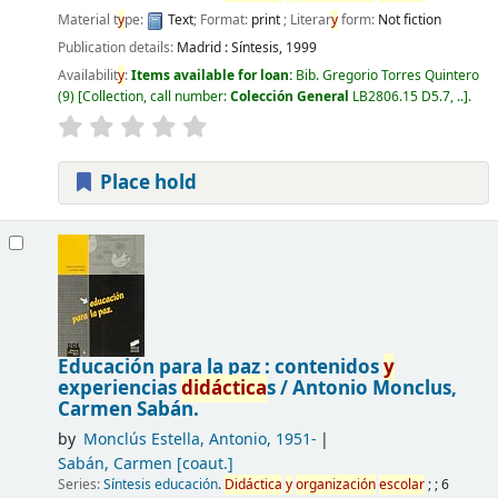
Material t
y
pe:
Text
; Format:
print
; Literar
y
form:
Not fiction
Publication details:
Madrid :
Síntesis,
1999
Availabilit
y
:
Items available for loan:
Bib. Gregorio Torres Quintero
(9)
Collection, call number:
Colección General
LB2806.15 D5.7, ..
.
Place hold
Educación para la paz : contenidos
y
experiencias
didáctica
s /
Antonio Monclus,
Carmen Sabán.
by
Monclús Estella, Antonio
, 1951-
Sabán, Carmen
[coaut.]
Series:
Síntesis educación
.
Didáctica
y
organización
escolar
; ; 6