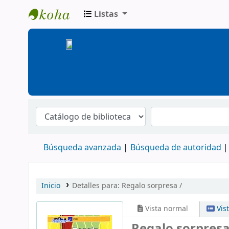
Listas
BiblioGTQ
Búsqueda avanzada
Búsqueda de autoridad
Inicio
Detalles para:
Regalo sorpresa /
Vista normal
Vis
Regalo sorpresa