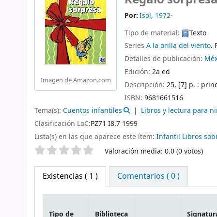
Por:
Isol
, 1972-
Tipo de material:
Texto
Series
A la orilla del viento
.
Detalles de publicación:
Méx
Edición:
2a ed
Imagen de Amazon.com
Descripción:
25, [7] p. : pri
ISBN:
9681661516
Tema(s):
Cuentos infantiles
Libros y lectura para n
Clasificación LoC:
PZ71 I8.7 1999
Lista(s) en las que aparece este ítem:
Infantil Libros sob
Valoración
Valoración media: 0.0 (0 votos)
Existencias
( 1 )
Comentarios ( 0 )
Tipo de
Biblioteca
Signatur