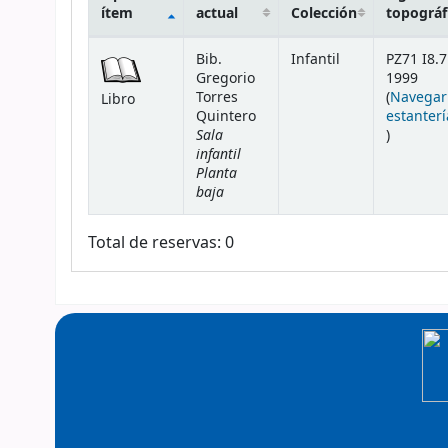
ítem
actual
Colección
topográf
Existencias
Bib.
Infantil
PZ71 I8.7
Gregorio
1999
Torres
(
Navegar
Libro
Quintero
estanterí
Sala
(Abre deb
)
infantil
Planta
baja
Total de reservas: 0