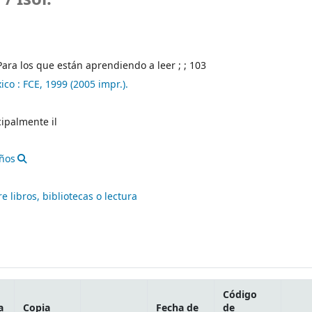
 Para los que están aprendiendo a leer ; ; 103
ico :
FCE,
1999 (2005 impr.).
ncipalmente il
iños
re libros, bibliotecas o lectura
Código
a
Copia
Fecha de
de