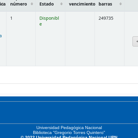
ica
número
Estado
vencimiento
barras
1
Disponibl
249735
e
a
ajo)
Universidad Pedagógica Nacional
Biblioteca "Gregorio Torres Quintero"
© 2022 Universidad Pedagógica Nacional UPN