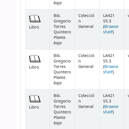
baja
Bib.
Colecció
LA421
Gregorio
n
S5.3
Torres
General
(
Browse
Libro
(Opens 
Quintero
shelf
)
Planta
baja
Bib.
Colecció
LA421
Gregorio
n
S5.3
Torres
General
(
Browse
Libro
(Opens 
Quintero
shelf
)
Planta
baja
Bib.
Colecció
LA421
Gregorio
n
S5.3
Torres
General
(
Browse
Libro
(Opens 
Quintero
shelf
)
Planta
baja