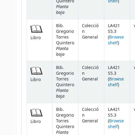
(Opens 
Quintero
shelf
)
Planta
baja
Bib.
Colecció
LA421
Gregorio
n
S5.3
Torres
General
(
Browse
Libro
(Opens 
Quintero
shelf
)
Planta
baja
Bib.
Colecció
LA421
Gregorio
n
S5.3
Torres
General
(
Browse
Libro
(Opens 
Quintero
shelf
)
Planta
baja
Bib.
Colecció
LA421
Gregorio
n
S5.3
Torres
General
(
Browse
Libro
(Opens 
Quintero
shelf
)
Planta