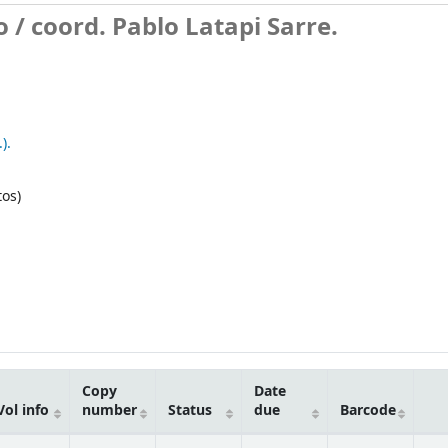
o /
coord. Pablo Latapi Sarre.
).
tos)
Copy
Date
Vol info
number
Status
due
Barcode