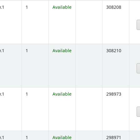
v.1
1
Available
308208
below)
v.1
1
Available
308210
below)
v.1
1
Available
298973
below)
v.1
1
Available
298971