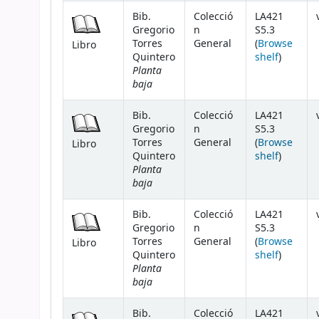
Bib.
Colecció
LA421
Gregorio
n
S5.3
Torres
General
(
Browse
Libro
(Opens 
Quintero
shelf
)
Planta
baja
Bib.
Colecció
LA421
Gregorio
n
S5.3
Torres
General
(
Browse
Libro
(Opens 
Quintero
shelf
)
Planta
baja
Bib.
Colecció
LA421
Gregorio
n
S5.3
Torres
General
(
Browse
Libro
(Opens 
Quintero
shelf
)
Planta
baja
Bib.
Colecció
LA421