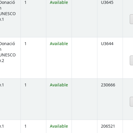
Donació
1
Available
U3645
n
UNESCO
below)
v.1
Donació
1
Available
U3644
n
UNESCO
below)
v.2
v.1
1
Available
230666
below)
v.1
1
Available
206521