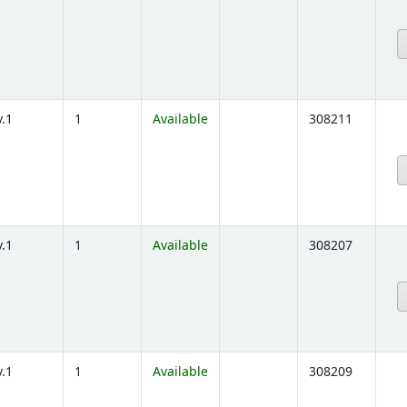
below)
v.1
1
Available
308211
below)
v.1
1
Available
308207
below)
v.1
1
Available
308209