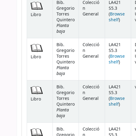
Bib.
Colecció
LA421
Gregorio
n
S5.3
Torres
General
(
Browse
Libro
(Opens 
Quintero
shelf
)
Planta
baja
Bib.
Colecció
LA421
Gregorio
n
S5.3
Torres
General
(
Browse
Libro
(Opens 
Quintero
shelf
)
Planta
baja
Bib.
Colecció
LA421
Gregorio
n
S5.3
Torres
General
(
Browse
Libro
(Opens 
Quintero
shelf
)
Planta
baja
Bib.
Colecció
LA421
Gregorio
n
S5.3