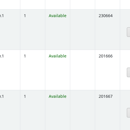
v.1
1
Available
230664
below)
v.1
1
Available
201666
below)
v.1
1
Available
201667
below)