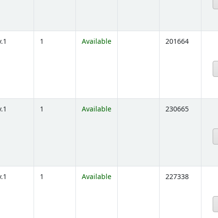
below)
v.1
1
Available
201664
below)
v.1
1
Available
230665
below)
v.1
1
Available
227338
below)