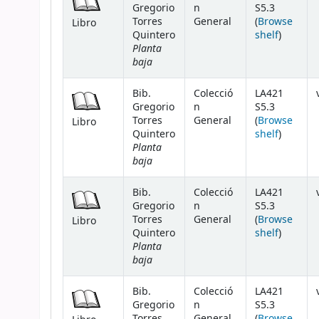
Gregorio
n
S5.3
Torres
General
(
Browse
Libro
(Opens 
Quintero
shelf
)
Planta
baja
Bib.
Colecció
LA421
Gregorio
n
S5.3
Torres
General
(
Browse
Libro
(Opens 
Quintero
shelf
)
Planta
baja
Bib.
Colecció
LA421
Gregorio
n
S5.3
Torres
General
(
Browse
Libro
(Opens 
Quintero
shelf
)
Planta
baja
Bib.
Colecció
LA421
Gregorio
n
S5.3
Torres
General
(
Browse