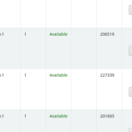
below)
v.1
1
Available
206519
below)
v.1
1
Available
227339
below)
v.1
1
Available
201665