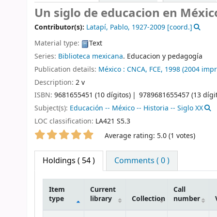
Un siglo de educacion en Méxic
Contributor(s):
Latapí, Pablo
, 1927-2009
[coord.]
Material type:
Text
Series:
Biblioteca mexicana
. Educacion y pedagogía
Publication details:
México :
CNCA,
FCE,
1998 (2004 impr.
Description:
2 v
ISBN:
9681655451 (10 dígitos)
9789681655457 (13 dígi
Subject(s):
Educación -- México -- Historia -- Siglo XX
LOC classification:
LA421 S5.3
Star ratings
Average rating: 5.0 (1 votes)
Holdings
( 54 )
Comments ( 0 )
Item
Current
Call
type
library
Collection
number
Holdings