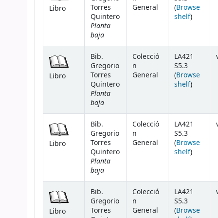
Torres
General
(
Browse
Libro
(Opens 
Quintero
shelf
)
Planta
baja
Bib.
Colecció
LA421
Gregorio
n
S5.3
Torres
General
(
Browse
Libro
(Opens 
Quintero
shelf
)
Planta
baja
Bib.
Colecció
LA421
Gregorio
n
S5.3
Torres
General
(
Browse
Libro
(Opens 
Quintero
shelf
)
Planta
baja
Bib.
Colecció
LA421
Gregorio
n
S5.3
Torres
General
(
Browse
Libro