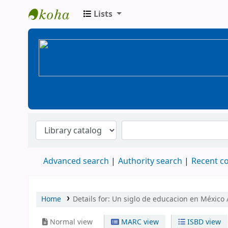
Lists
BiblioGTQ
Advanced search
Authority search
Recent 
Home
Details for:
Un siglo de educacion en México 
Normal view
MARC view
ISBD view