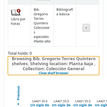
Bib.
Bibliografí
Gregorio
a básica
Torres
Libro por
Quintero
horas
Coleccione
s
especiales
Planta alta
Total holds: 0
Browsing Bib. Gregorio Torres Quintero
shelves
,
Shelving location:
Planta baja ,
Collection: Colección General
(Hides shelf browser)
Close shelf browser
Previous
LA421 S5.3
LA421 S5.3
LA421 S5.3
LA421 
Un siglo de
Un siglo de
Un siglo de
Un sigl