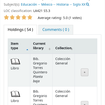
Subject(s):
Educación -- México -- Historia -- Siglo XX
LOC classification:
LA421 S5.3
Star ratings
Average rating: 5.0 (1 votes)
Holdings
( 54 )
Comments ( 0 )
Item
Current
type
library
Collection
Holdings
Bib.
Colección
Gregorio
General
Torres
Libro
Quintero
Planta
baja
Bib.
Colección
Gregorio
General
Torres
Libro
Quintero