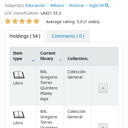
Subject(s):
Educación -- México -- Historia -- Siglo XX
LOC classification:
LA421 S5.3
Star ratings
Average rating: 5.0 (1 votes)
Holdings
( 54 )
Comments ( 0 )
Item
Current
type
library
Collection
Holdings
Bib.
Colección
Gregorio
General
Torres
Libro
Quintero
Planta
baja
Bib.
Colección
Gregorio
General
Torres
Libro
Quintero