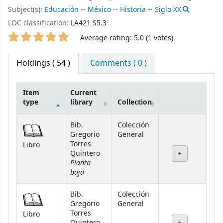
Subject(s):
Educación -- México -- Historia -- Siglo XX
LOC classification:
LA421 S5.3
Star ratings
Average rating: 5.0 (1 votes)
Holdings
( 54 )
Comments ( 0 )
Item
Current
type
library
Collection
Holdings
Bib.
Colección
Gregorio
General
Torres
Libro
Quintero
Planta
baja
Bib.
Colección
Gregorio
General
Torres
Libro
Quintero