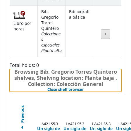
Bib.
Bibliografí
Gregorio
a básica
Torres
Libro por
Quintero
horas
Coleccione
s
especiales
Planta alta
Total holds: 0
Browsing Bib. Gregorio Torres Quintero
shelves
,
Shelving location:
Planta baja ,
Collection: Colección General
(Hides shelf browser)
Close shelf browser
Previous
LA421 S5.3
LA421 S5.3
LA421 S5.3
LA421 
Un siglo de
Un siglo de
Un siglo de
Un sigl