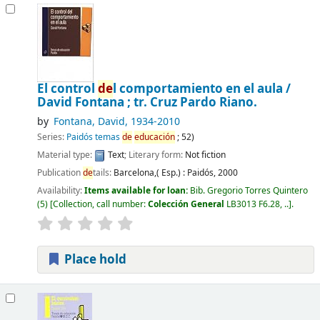
El control
de
l comportamiento en el aula /
David Fontana ; tr. Cruz Pardo Riano.
by
Fontana, David
, 1934-2010
Series:
Paidós temas
de
educación
; 52)
Material type:
Text
; Literary form:
Not fiction
Publication
de
tails:
Barcelona,( Esp.) :
Paidós,
2000
Availability:
Items available for loan:
Bib. Gregorio Torres Quintero
(5)
Collection, call number:
Colección General
LB3013 F6.28, ..
.
Place hold