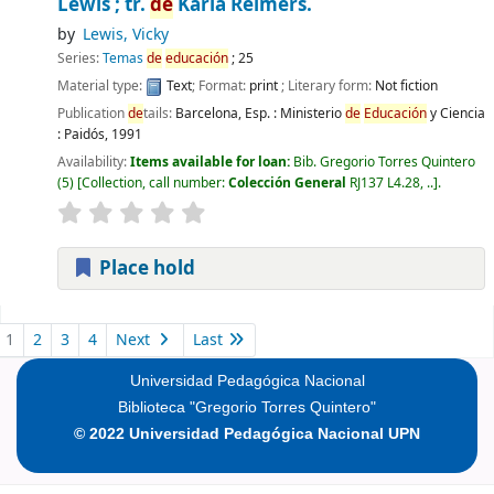
Lewis ; tr.
de
Karla Reimers.
by
Lewis, Vicky
Series:
Temas
de
educación
; 25
Material type:
Text
; Format:
print
; Literary form:
Not fiction
Publication
de
tails:
Barcelona, Esp. :
Ministerio
de
Educación
y Ciencia
: Paidós,
1991
Availability:
Items available for loan:
Bib. Gregorio Torres Quintero
(5)
Collection, call number:
Colección General
RJ137 L4.28, ..
.
Place hold
Pages
1
2
3
4
Next
Last
Universidad Pedagógica Nacional
Biblioteca "Gregorio Torres Quintero"
© 2022 Universidad Pedagógica Nacional UPN