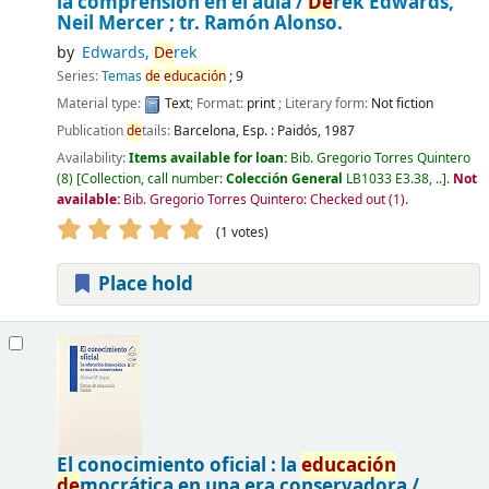
la comprensión en el aula /
De
rek Edwards,
Neil Mercer ; tr. Ramón Alonso.
by
Edwards,
De
rek
Series:
Temas
de
educación
; 9
Material type:
Text
; Format:
print
; Literary form:
Not fiction
Publication
de
tails:
Barcelona, Esp. :
Paidós,
1987
Availability:
Items available for loan:
Bib. Gregorio Torres Quintero
(8)
Collection, call number:
Colección General
LB1033 E3.38, ..
.
Not
available:
Bib. Gregorio Torres Quintero: Checked out
(1).
(1 votes)
Place hold
El conocimiento oficial : la
educación
de
mocrática en una era conservadora /