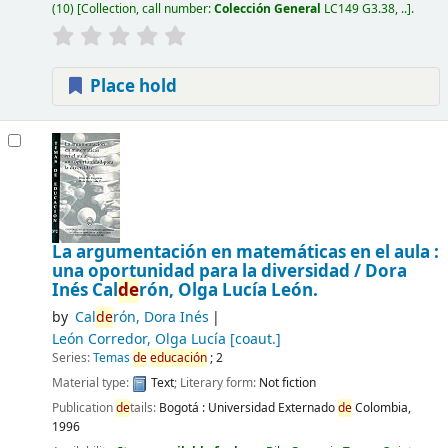
(10)
Collection, call number:
Colección General
LC149 G3.38, ..
.
Place hold
La argumentación en matemáticas en el aula :
una oportunidad para la diversidad /
Dora
Inés Cal
de
rón, Olga Lucía León.
by
Cal
de
rón, Dora Inés
León Corredor, Olga Lucía
[coaut.]
Series:
Temas
de
educación
; 2
Material type:
Text
; Literary form:
Not fiction
Publication
de
tails:
Bogotá :
Universidad Externado
de
Colombia,
1996