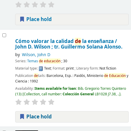
Place hold
Cómo valorar la calidad
de
la enseñanza /
John D. Wilson ; tr. Guillermo Solana Alonso.
by
Wilson, John D
Series:
Temas
de
educación
; 30
Material type:
Text
; Format:
print
; Literary form:
Not fiction
Publication
de
tails:
Barcelona, Esp. : Paidós,
Ministerio
de
Educación
y
Ciencia :
1992
Availability:
Items available for loan:
Bib. Gregorio Torres Quintero
(13)
Collection, call number:
Colección General
LB1028 J7.38, ..
.
Place hold