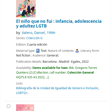
El niño que no fui : infancia, adolescencia
y adultez LGTB
by
Valero, Daniel
, 1994-
Series:
Colección G
Edition:
Cuarta edición
Material type:
Text
; Nature of contents:
; Literary form:
Not fiction
; Audience:
General;
Publication details:
Barcelona : Madrid :
Egales,
2022
Availability:
Items available for loan:
Bib. Gregorio Torres
Quintero
(2)
Collection, call number:
Colección General
HQ75.8 V35 A3 2022, ..
.
Lists:
Bibliografía de la Unidad de Igualdad de Género e Inclusión
,
LGBTQ+
.