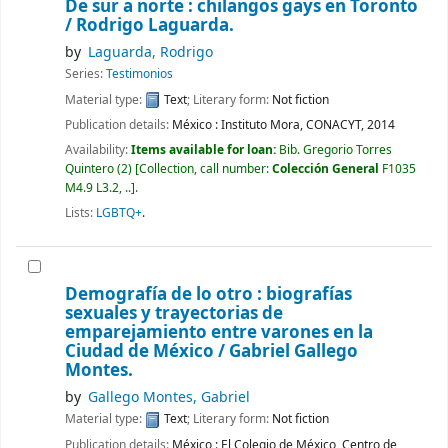
De sur a norte : chilangos gays en Toronto
/
Rodrigo Laguarda.
by
Laguarda, Rodrigo
Series:
Testimonios
Material type:
Text
; Literary form:
Not fiction
Publication details:
México :
Instituto Mora, CONACYT,
2014
Availability:
Items available for loan:
Bib. Gregorio Torres
Quintero
(2)
Collection, call number:
Colección General
F1035
M4.9 L3.2, ..
.
Lists:
LGBTQ+
.
Demografía de lo otro : biografías
sexuales y trayectorias de
emparejamiento entre varones en la
Ciudad de México /
Gabriel Gallego
Montes.
by
Gallego Montes, Gabriel
Material type:
Text
; Literary form:
Not fiction
Publication details:
México :
El Colegio de México, Centro de