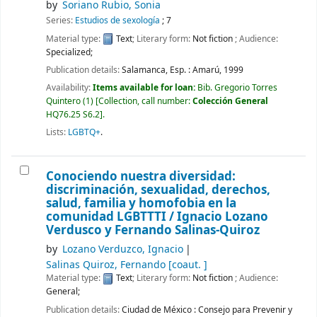
by
Soriano Rubio, Sonia
Series:
Estudios de sexología
; 7
Material type:
Text
; Literary form:
Not fiction
; Audience:
Specialized;
Publication details:
Salamanca, Esp. :
Amarú,
1999
Availability:
Items available for loan:
Bib. Gregorio Torres
Quintero
(1)
Collection, call number:
Colección General
HQ76.25 S6.2
.
Lists:
LGBTQ+
.
Conociendo nuestra diversidad:
discriminación, sexualidad, derechos,
salud, familia y homofobia en la
comunidad LGBTTTI /
Ignacio Lozano
Verdusco y Fernando Salinas-Quiroz
by
Lozano Verduzco, Ignacio
Salinas Quiroz, Fernando
[coaut. ]
Material type:
Text
; Literary form:
Not fiction
; Audience:
General;
Publication details:
Ciudad de México :
Consejo para Prevenir y