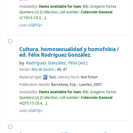
Availability:
Items available for loan:
Bib. Gregorio Torres
Quintero
(2)
Collection, call number:
Colección General
LC192.6 C8.3, ..
.
Lists:
LGBTQ+
.
Cultura, homosexualidad y homofobia /
ed. Félix Rodríguez González.
by
Rodríguez González, Félix
[ed.]
Series:
Rey de bastos
; 46, 47
Material type:
Text
; Literary form:
Not fiction
Publication details:
Barcelona, Esp. :
Laertes,
2007
Availability:
Items available for loan:
Bib. Gregorio Torres
Quintero
(2)
Collection, call number:
Colección General
HQ75.15 C8.4, ..
.
Lists:
LGBTQ+
.