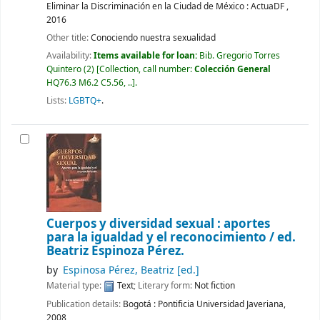
Eliminar la Discriminación en la Ciudad de México : ActuaDF ,
2016
Other title:
Conociendo nuestra sexualidad
Availability:
Items available for loan:
Bib. Gregorio Torres
Quintero
(2)
Collection, call number:
Colección General
HQ76.3 M6.2 C5.56, ..
.
Lists:
LGBTQ+
.
Cuerpos y diversidad sexual : aportes
para la igualdad y el reconocimiento /
ed.
Beatriz Espinoza Pérez.
by
Espinosa Pérez, Beatriz
[ed.]
Material type:
Text
; Literary form:
Not fiction
Publication details:
Bogotá :
Pontificia Universidad Javeriana,
2008