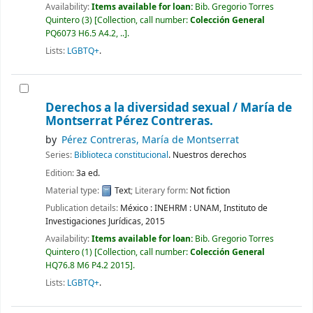
Availability:
Items available for loan:
Bib. Gregorio Torres
Quintero
(3)
Collection, call number:
Colección General
PQ6073 H6.5 A4.2, ..
.
Lists:
LGBTQ+
.
Derechos a la diversidad sexual /
María de
Montserrat Pérez Contreras.
by
Pérez Contreras, María de Montserrat
Series:
Biblioteca constitucional
. Nuestros derechos
Edition:
3a ed.
Material type:
Text
; Literary form:
Not fiction
Publication details:
México :
INEHRM : UNAM, Instituto de
Investigaciones Jurídicas,
2015
Availability:
Items available for loan:
Bib. Gregorio Torres
Quintero
(1)
Collection, call number:
Colección General
HQ76.8 M6 P4.2 2015
.
Lists:
LGBTQ+
.