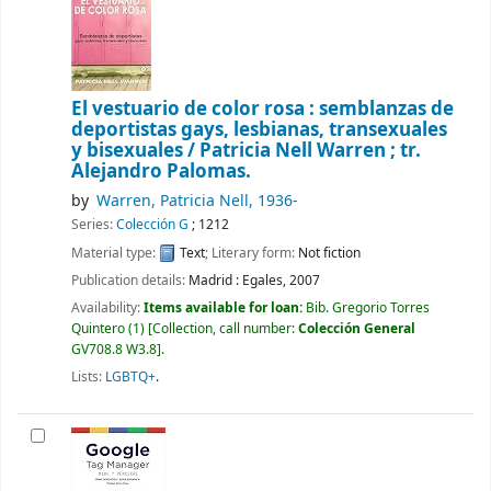
El vestuario de color rosa : semblanzas de
deportistas gays, lesbianas, transexuales
y bisexuales /
Patricia Nell Warren ; tr.
Alejandro Palomas.
by
Warren, Patricia Nell
, 1936-
Series:
Colección G
; 1212
Material type:
Text
; Literary form:
Not fiction
Publication details:
Madrid :
Egales,
2007
Availability:
Items available for loan:
Bib. Gregorio Torres
Quintero
(1)
Collection, call number:
Colección General
GV708.8 W3.8
.
Lists:
LGBTQ+
.