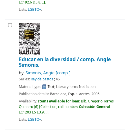
LC192.6 D5.8, ..
.
Lists:
LGBTQ+
.
Educar en la diversidad /
comp. Angie
Simonis.
by
Simonis, Angie
[comp.]
Series:
Rey de bastos
; 45
Material type:
Text
; Literary form:
Not fiction
Publication details:
Barcelona, Esp. :
Laertes,
2005
Availability:
Items available for loan:
Bib. Gregorio Torres
Quintero
(6)
Collection, call number:
Colección General
LC1203 E5 E3.9, ..
.
Lists:
LGBTQ+
.