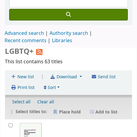
Advanced search
Authority search
Recent comments
Libraries
LGBTQ+
This list contains 63 titles
|
New list
Download
Send list
Print list
Sort
Select all
Clear all
Select titles to:
Place hold
Add to list