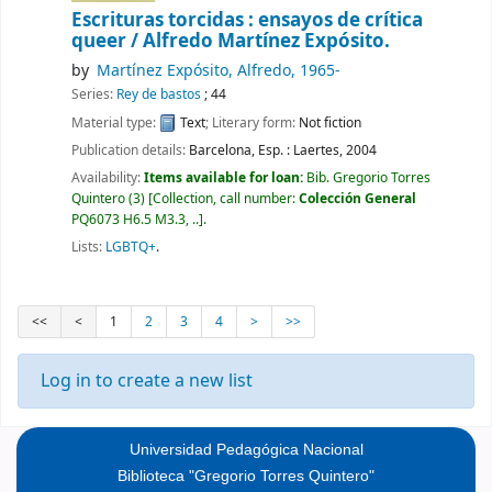
Escrituras torcidas : ensayos de crítica
queer /
Alfredo Martínez Expósito.
by
Martínez Expósito, Alfredo
, 1965-
Series:
Rey de bastos
; 44
Material type:
Text
; Literary form:
Not fiction
Publication details:
Barcelona, Esp. :
Laertes,
2004
Availability:
Items available for loan:
Bib. Gregorio Torres
Quintero
(3)
Collection, call number:
Colección General
PQ6073 H6.5 M3.3, ..
.
Lists:
LGBTQ+
.
<<
<
1
2
3
4
>
>>
Log in to create a new list
Universidad Pedagógica Nacional
Biblioteca "Gregorio Torres Quintero"