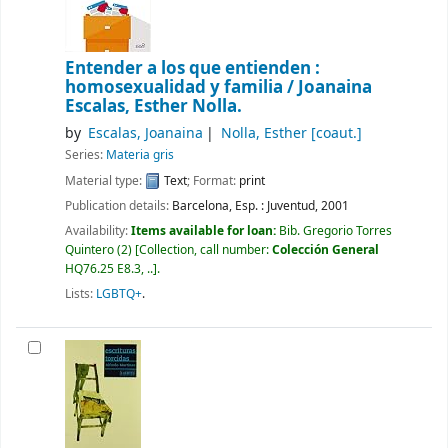
Entender a los que entienden :
homosexualidad y familia /
Joanaina
Escalas, Esther Nolla.
by
Escalas, Joanaina
Nolla, Esther
[coaut.]
Series:
Materia gris
Material type:
Text
; Format:
print
Publication details:
Barcelona, Esp. :
Juventud,
2001
Availability:
Items available for loan:
Bib. Gregorio Torres
Quintero
(2)
Collection, call number:
Colección General
HQ76.25 E8.3, ..
.
Lists:
LGBTQ+
.