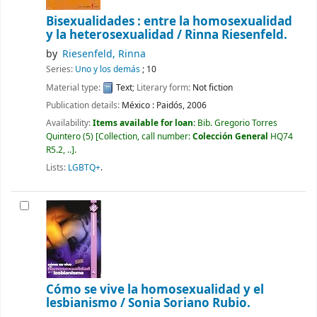
Bisexualidades : entre la homosexualidad
y la heterosexualidad /
Rinna Riesenfeld.
by
Riesenfeld, Rinna
Series:
Uno y los demás
; 10
Material type:
Text
; Literary form:
Not fiction
Publication details:
México :
Paidós,
2006
Availability:
Items available for loan:
Bib. Gregorio Torres
Quintero
(5)
Collection, call number:
Colección General
HQ74
R5.2, ..
.
Lists:
LGBTQ+
.
Cómo se vive la homosexualidad y el
lesbianismo /
Sonia Soriano Rubio.