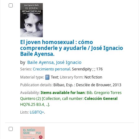
El joven homosexual : cómo
comprenderle y ayudarle /
José Ignacio
Baile Ayensa.
by
Baile Ayensa, José Ignacio
Series:
Crecimiento personal
. Serendipity ; ; 176
Material type:
Text
; Literary form:
Not fiction
Publication details:
Bilbao, Esp. :
Desclée de Brouwer,
2013
Availability:
Items available for loan:
Bib. Gregorio Torres
Quintero
(2)
Collection, call number:
Colección General
HQ76.25 B3.4, ..
.
Lists:
LGBTQ+
.