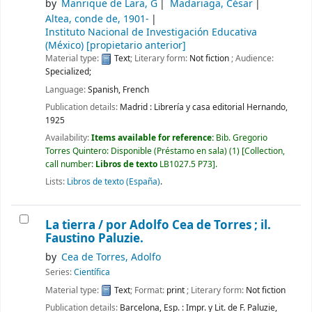
by
Manrique de Lara, G
Madariaga, César
Altea, conde de
, 1901-
Instituto Nacional de Investigación Educativa
(México)
[propietario anterior]
Material type:
Text
; Literary form:
Not fiction
; Audience:
Specialized;
Language:
Spanish
,
French
Publication details:
Madrid :
Librería y casa editorial Hernando,
1925
Availability:
Items available for reference:
Bib. Gregorio
Torres Quintero: Disponible (Préstamo en sala)
(1)
Collection,
call number:
Libros de texto
LB1027.5 P73
.
Lists:
Libros de texto (España)
.
La tierra /
por Adolfo Cea de Torres ; il.
Faustino Paluzie.
by
Cea de Torres, Adolfo
Series:
Científica
Material type:
Text
; Format:
print
; Literary form:
Not fiction
Publication details:
Barcelona, Esp. :
Impr. y Lit. de F. Paluzie,