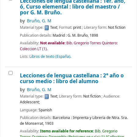
Lecciones de lengua castellana : 1er. año,
ó, Curso elemental : libro del maestro /
por G. M. Bruño.
by
Bruño, G. M
Material type:
Text
; Format:
print
; Literary form:
Not fiction
Publication details:
Madrid :
G. M. Bruño,
1898
Availability:
Not available:
Bib. Gregorio Torres Quintero:
Coleccion LT
(1).
Lists:
Libros de texto (España)
.
Lecciones de lengua castellana : 2° año o
curso medio : libro del alumno
by
Bruño, G. M
Material type:
Text
; Literary form:
Not fiction
; Audience:
Adolescent;
Language:
Spanish
Publication details:
Barcelona :
Imprenta y Librería de Ntra. Sra.
de Monserrat,
1903
Availability:
Items available for reference:
Bib. Gregorio
Torres Quintero: Disponible (Préstamo en sala)
(1)
Collection,