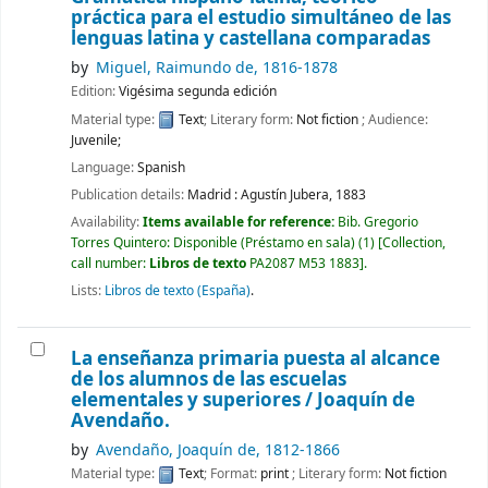
práctica para el estudio simultáneo de las
lenguas latina y castellana comparadas
by
Miguel, Raimundo de
, 1816-1878
Edition:
Vigésima segunda edición
Material type:
Text
; Literary form:
Not fiction
; Audience:
Juvenile;
Language:
Spanish
Publication details:
Madrid :
Agustín Jubera,
1883
Availability:
Items available for reference:
Bib. Gregorio
Torres Quintero: Disponible (Préstamo en sala)
(1)
Collection,
call number:
Libros de texto
PA2087 M53 1883
.
Lists:
Libros de texto (España)
.
La enseñanza primaria puesta al alcance
de los alumnos de las escuelas
elementales y superiores /
Joaquín de
Avendaño.
by
Avendaño, Joaquín de
, 1812-1866
Material type:
Text
; Format:
print
; Literary form:
Not fiction