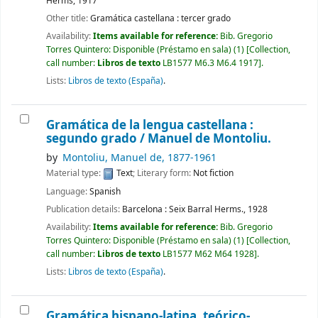
Herms,
1917
Other title:
Gramática castellana : tercer grado
Availability:
Items available for reference:
Bib. Gregorio
Torres Quintero: Disponible (Préstamo en sala)
(1)
Collection,
call number:
Libros de texto
LB1577 M6.3 M6.4 1917
.
Lists:
Libros de texto (España)
.
Gramática de la lengua castellana :
segundo grado /
Manuel de Montoliu.
by
Montoliu, Manuel de
, 1877-1961
Material type:
Text
; Literary form:
Not fiction
Language:
Spanish
Publication details:
Barcelona :
Seix Barral Herms.,
1928
Availability:
Items available for reference:
Bib. Gregorio
Torres Quintero: Disponible (Préstamo en sala)
(1)
Collection,
call number:
Libros de texto
LB1577 M62 M64 1928
.
Lists:
Libros de texto (España)
.
Gramática hispano-latina, teórico-