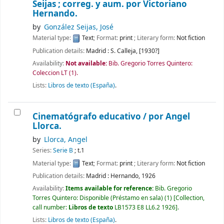
Seijas ; correg. y aum. por Victoriano
Hernando.
by
González Seijas, José
Material type:
Text
; Format:
print
; Literary form:
Not fiction
Publication details:
Madrid :
S. Calleja,
[1930?]
Availability:
Not available:
Bib. Gregorio Torres Quintero:
Coleccion LT
(1).
Lists:
Libros de texto (España)
.
Cinematógrafo educativo /
por Angel
Llorca.
by
Llorca, Angel
Series:
Serie B
; t.1
Material type:
Text
; Format:
print
; Literary form:
Not fiction
Publication details:
Madrid :
Hernando,
1926
Availability:
Items available for reference:
Bib. Gregorio
Torres Quintero: Disponible (Préstamo en sala)
(1)
Collection,
call number:
Libros de texto
LB1573 E8 LL6.2 1926
.
Lists:
Libros de texto (España)
.