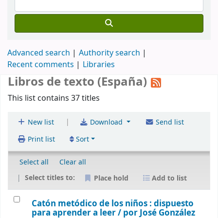
Advanced search
Authority search
Recent comments
Libraries
Libros de texto (España)
This list contains 37 titles
|
New list
Download
Send list
Print list
Sort
Select all
Clear all
Select titles to:
Place hold
Add to list
Catón metódico de los niños : dispuesto
para aprender a leer /
por José González