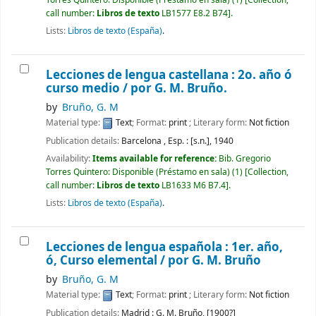
call number:
Libros de texto
LB1577 E8.2 B74
.
Lists:
Libros de texto (España)
.
Lecciones de lengua castellana : 2o. año ó
curso medio /
por G. M. Bruño.
by
Bruño, G. M
Material type:
Text
; Format:
print
; Literary form:
Not fiction
Publication details:
Barcelona , Esp. :
[s.n.],
1940
Availability:
Items available for reference:
Bib. Gregorio
Torres Quintero: Disponible (Préstamo en sala)
(1)
Collection,
call number:
Libros de texto
LB1633 M6 B7.4
.
Lists:
Libros de texto (España)
.
Lecciones de lengua española : 1er. año,
ó, Curso elemental /
por G. M. Bruño
by
Bruño, G. M
Material type:
Text
; Format:
print
; Literary form:
Not fiction
Publication details:
Madrid :
G. M. Bruño,
[1900?]